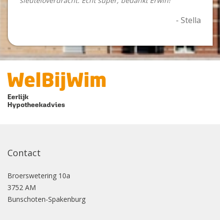
sleuteloverdracht. Echt super, bedankt Erwin!
- Stella
Eerlijk
Hypotheekadvies
Contact
Broerswetering
10a
3752 AM
Bunschoten-Spakenburg